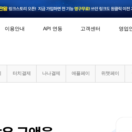
이용안내
API 연동
고객센터
영업
제
터치결제
나나결제
애플페이
위챗페이