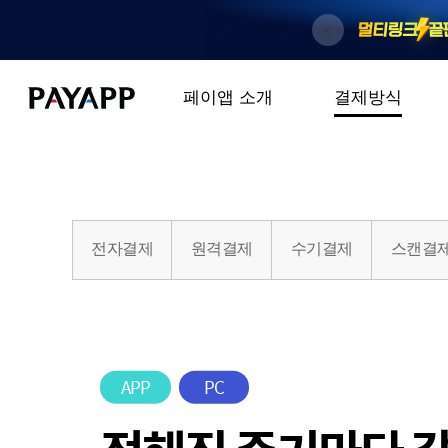
페이앱 소개
결제방식
전자결제
원격결제
수기결제
스캔결
APP
PC