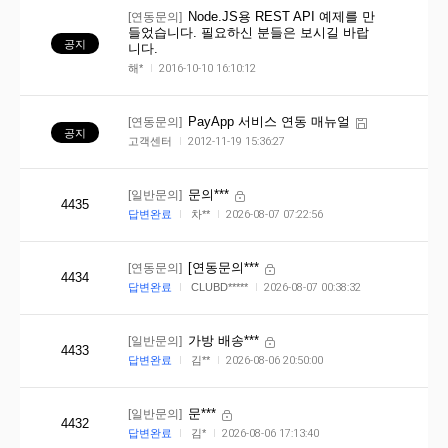
[연동문의]
Node.JS용 REST API 예제를 만
들었습니다. 필요하신 분들은 보시길 바랍
공지
니다.
해*
2016-10-10 16:10:12
[연동문의]
PayApp 서비스 연동 매뉴얼
공지
고객센터
2012-11-19 15:36:27
[일반문의]
문의***
4435
답변완료
차**
2026-08-07 07:22:56
[연동문의]
[연동문의***
4434
답변완료
CLUBD*****
2026-08-07 00:38:32
[일반문의]
가방 배송***
4433
답변완료
김**
2026-08-06 20:50:00
[일반문의]
문***
4432
답변완료
김*
2026-08-06 17:13:40